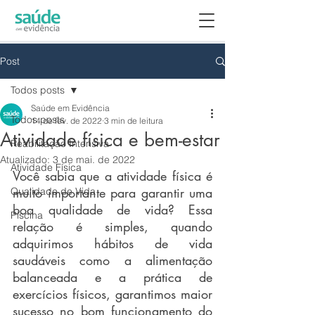
Post
Todos posts
Saúde em Evidência
Todos posts
14 de fev. de 2022
3 min de leitura
Atividade física e bem-estar
Reabilitação Intensiva
Atualizado:
3 de mai. de 2022
Atividade Física
Você sabia que a atividade física é 
muito importante para garantir uma 
Qualidade de Vida
boa qualidade de vida? Essa 
Piscina
relação é simples, quando 
adquirimos hábitos de vida 
saudáveis como a alimentação 
balanceada e a prática de 
exercícios físicos, garantimos maior 
sucesso no bom funcionamento do 