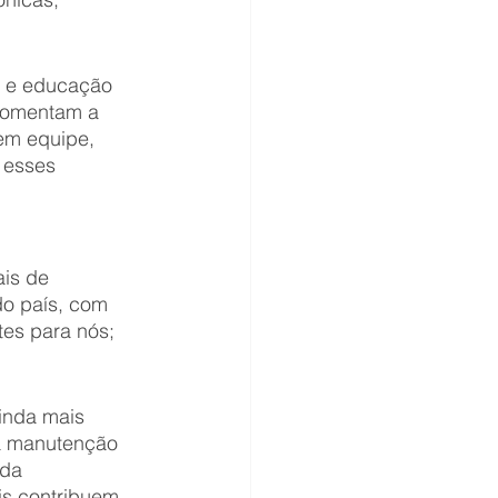
a e educação 
 fomentam a 
em equipe, 
 esses 
ais de 
do país, com 
tes para nós;
inda mais 
 a manutenção 
da 
is contribuem 