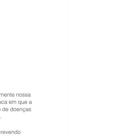
amente nossa 
oca em que a 
to de doenças 
.
crevendo 