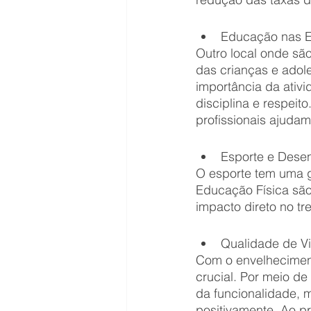
Educação nas E
Outro local onde sã
das crianças e adol
importância da ativi
disciplina e respeit
profissionais ajuda
Esporte e Desen
O esporte tem uma gr
Educação Física são
impacto direto no tr
Qualidade de Vi
Com o envelhecimento
crucial. Por meio d
da funcionalidade, 
positivamente. Ao pr