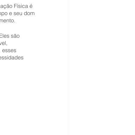
ação Física é 
mpo e seu dom 
mento.
Eles são 
el, 
 esses 
essidades 