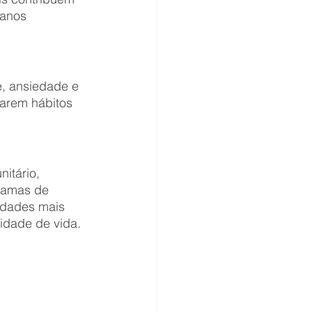
 anos 
e, ansiedade e 
tarem hábitos 
itário, 
ramas de 
idades mais 
idade de vida.