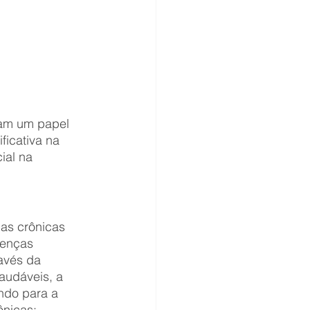
ham um papel 
ficativa na 
ial na 
as crônicas 
enças 
avés da 
audáveis, a 
ndo para a 
ônicas;