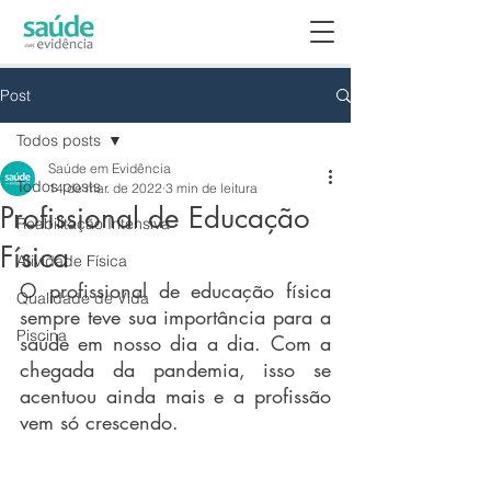
Post
Todos posts
Saúde em Evidência
Todos posts
14 de mar. de 2022
3 min de leitura
Profissional de Educação
Reabilitação Intensiva
Física
Atividade Física
O profissional de educação física 
Qualidade de Vida
sempre teve sua importância para a 
Piscina
saúde em nosso dia a dia. Com a 
chegada da pandemia, isso se 
acentuou ainda mais e a profissão 
vem só crescendo.