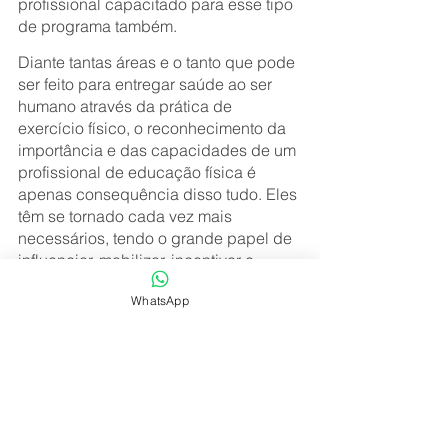
profissional capacitado para esse tipo 
de programa também.
Diante tantas áreas e o tanto que pode 
ser feito para entregar saúde ao ser 
humano através da prática de 
exercício físico, o reconhecimento da 
importância e das capacidades de um 
profissional de educação física é 
apenas consequência disso tudo. Eles 
têm se tornado cada vez mais 
necessários, tendo o grande papel de 
influenciar, mobilizar, incentivar e 
proporcionar a execução de 
WhatsApp
atividades físicas de forma 
responsável e promotora de bem-estar. 
___________________________________
___________________________________
____________